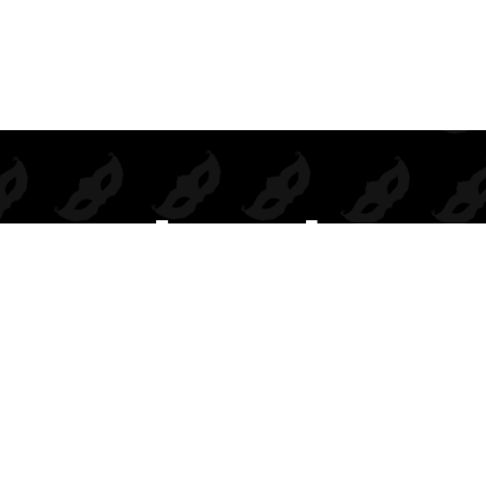
Prendas de seducción exclusivas para mayoristas.
Inspiramos deseo, elegancia y rentabilidad en cada colección.
BODIES
DISFRACES