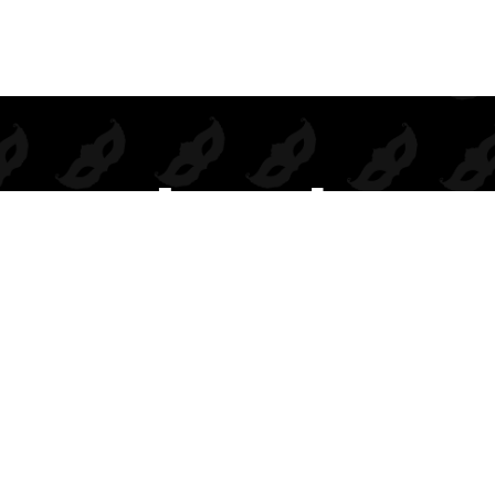
Prendas de seducción exclusivas para mayoristas.
Inspiramos deseo, elegancia y rentabilidad en cada colección.
BODIES
DISFRACES