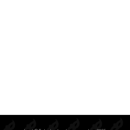
Prendas de seducción exclusivas para mayoristas.
Inspiramos deseo, elegancia y rentabilidad en cada colección.
S
DISFRACES
COMPLEMENTOS
CONJ