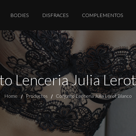
BODIES
DISFRACES
COMPLEMENTOS
o Lenceria Julia Lero
Home
Productos
Conjunto Lenceria Julia Lerot Blanco