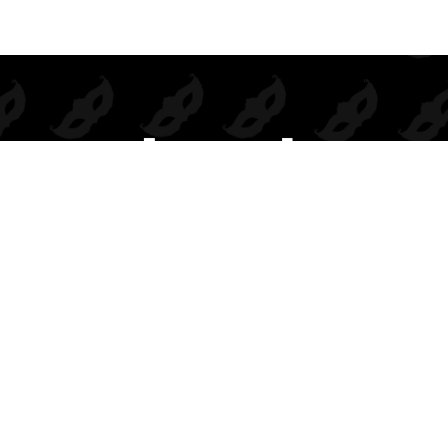
Prendas de seducción exclusivas para mayoristas.
Inspiramos deseo, elegancia y rentabilidad en cada colección.
BODIES
DISFRACES
COMPLEMENTOS