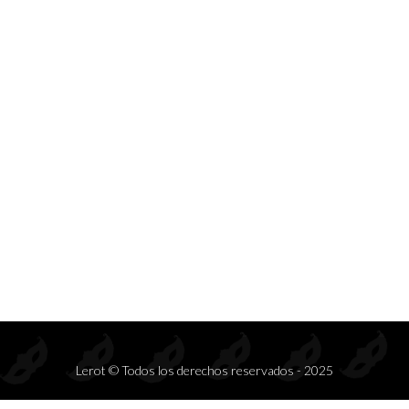
Prendas de seducción exclusivas para mayoristas.
Inspiramos deseo, elegancia y rentabilidad en cada colección.
S
DISFRACES
COMPLEMENTOS
CONJ
Lerot © Todos los derechos reservados - 2025