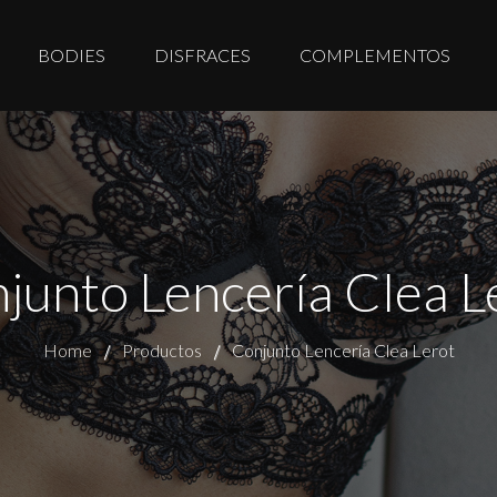
BODIES
DISFRACES
COMPLEMENTOS
junto Lencería Clea L
Home
Productos
Conjunto Lencería Clea Lerot