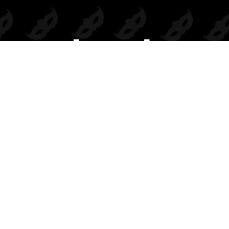
Prendas de seducción exclusivas para mayoristas.
Inspiramos deseo, elegancia y rentabilidad en cada colección.
BODIES
DISFRACES
COMPLEMENTOS
CONJUNTOS