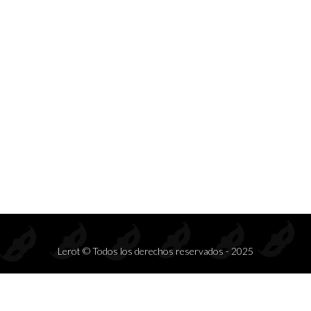
Prendas de seducción exclusivas para mayoristas.
Inspiramos deseo, elegancia y rentabilidad en cada colección.
S
DISFRACES
COMPLEMENTOS
CONJ
Lerot © Todos los derechos reservados - 2025