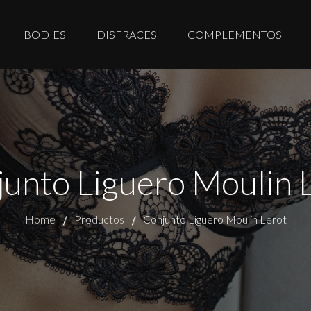
BODIES
DISFRACES
COMPLEMENTOS
unto Liguero Moulin 
Home
Productos
Conjunto Liguero Moulin Lerot