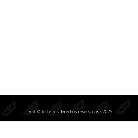
Prendas de seducción exclusivas para mayoristas.
Inspiramos deseo, elegancia y rentabilidad en cada colección.
S
DISFRACES
COMPLEMENTOS
CONJ
Lerot © Todos los derechos reservados - 2025