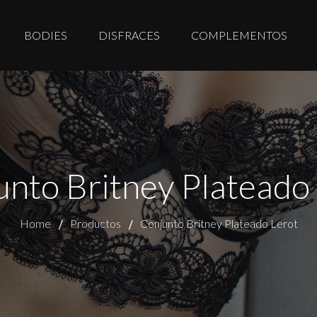
BODIES
DISFRACES
COMPLEMENTOS
nto Britney Plateado
Home
Productos
Conjunto Britney Plateado Lerot