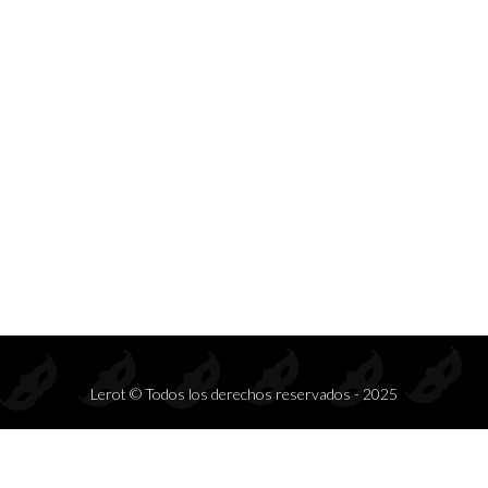
Prendas de seducción exclusivas para mayoristas.
Inspiramos deseo, elegancia y rentabilidad en cada colección.
S
DISFRACES
COMPLEMENTOS
CONJ
Lerot © Todos los derechos reservados - 2025