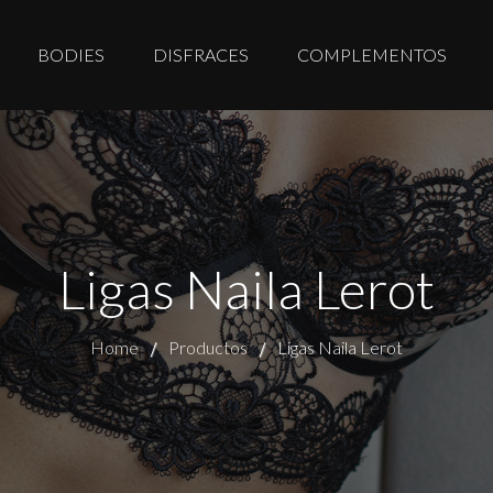
BODIES
DISFRACES
COMPLEMENTOS
Ligas Naila Lerot
Home
Productos
Ligas Naila Lerot