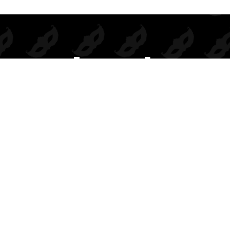
Prendas de seducción exclusivas para mayoristas.
Inspiramos deseo, elegancia y rentabilidad en cada colección.
BODIES
DISFRACES
COMPLEMENTOS
CONJUNTOS