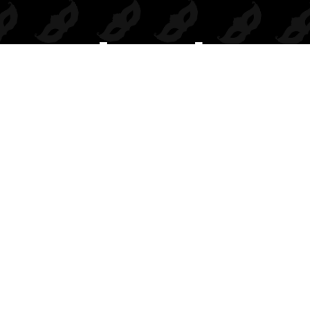
Prendas de seducción exclusivas para mayoristas.
Inspiramos deseo, elegancia y rentabilidad en cada colección.
BODIES
DISFRACES
COMPLEMENTOS
CONJUNTOS