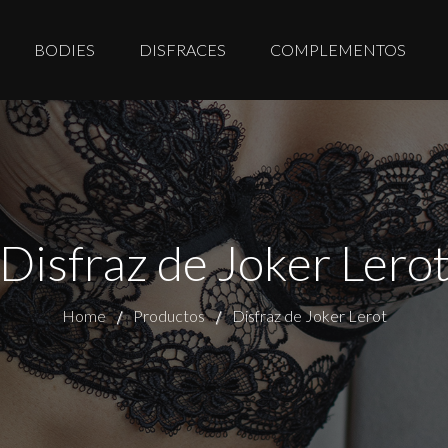
BODIES
DISFRACES
COMPLEMENTOS
Disfraz de Joker Lero
Home
Productos
Disfraz de Joker Lerot