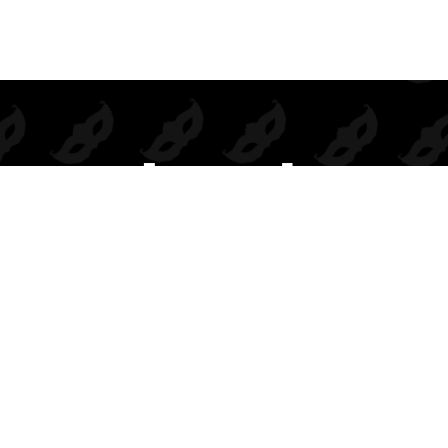
Prendas de seducción exclusivas para mayoristas.
Inspiramos deseo, elegancia y rentabilidad en cada colección.
BODIES
DISFRACES
COMPLEMENTOS