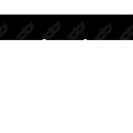
Prendas de seducción exclusivas para mayoristas.
Inspiramos deseo, elegancia y rentabilidad en cada colección.
BODIES
DISFRACES
COMPLEMENTOS