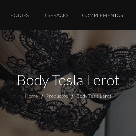
BODIES
DISFRACES
COMPLEMENTOS
Body Tesla Lerot
Home
Productos
Body Tesla Lerot