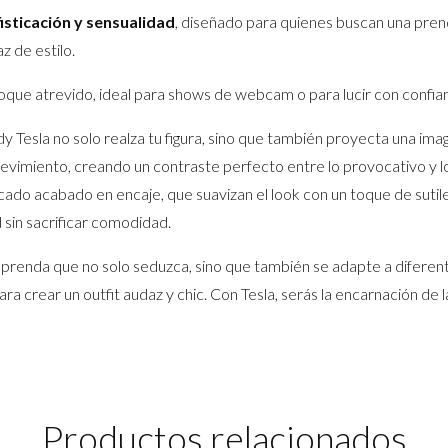
isticación y sensualidad
, diseñado para quienes buscan una prend
 de estilo.
toque atrevido, ideal para shows de webcam o para lucir con confia
ody Tesla no solo realza tu figura, sino que también proyecta una i
revimiento, creando un contraste perfecto entre lo provocativo y l
cado acabado en encaje, que suavizan el look con un toque de sutilez
d sin sacrificar comodidad.
 prenda que no solo seduzca, sino que también se adapte a diferent
a crear un outfit audaz y chic. Con Tesla, serás la encarnación de l
Productos relacionados