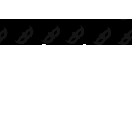
Prendas de seducción exclusivas para mayoristas.
Inspiramos deseo, elegancia y rentabilidad en cada colección.
BODIES
DISFRACES
COMPLEMENTOS