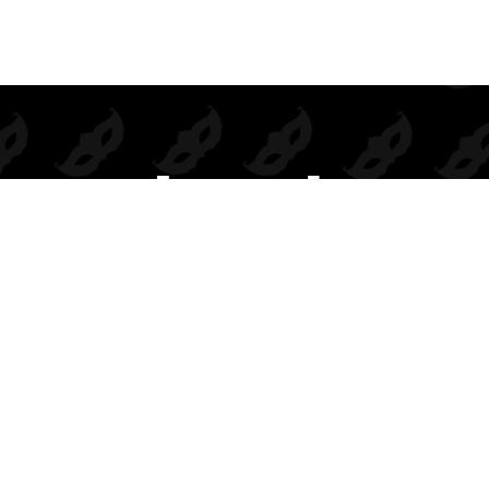
Prendas de seducción exclusivas para mayoristas.
Inspiramos deseo, elegancia y rentabilidad en cada colección.
BODIES
DISFRACES
COMPLEMENTOS