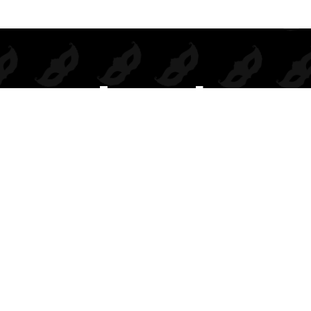
Prendas de seducción exclusivas para mayoristas.
Inspiramos deseo, elegancia y rentabilidad en cada colección.
BODIES
DISFRACES
COMPLEMENTOS
CONJUNTOS